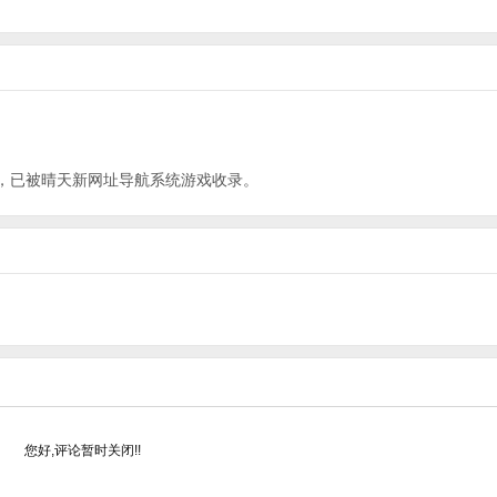
，已被晴天新网址导航系统
游戏
收录。
您好,评论暂时关闭!!